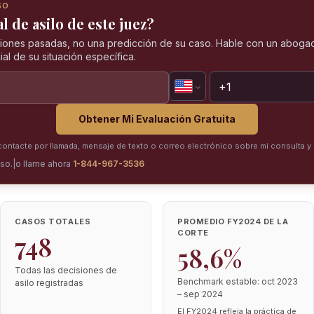
SO
l de asilo de este juez?
iones pasadas, no una predicción de su caso. Hable con un abogad
al de su situación específica.
Obtener Mi Evaluación Gratuita
ntacte por llamada, mensaje de texto o correo electrónico sobre mi consulta y 
iso.
|
o llame ahora
1-844-967-3536
CASOS TOTALES
PROMEDIO FY2024 DE LA
CORTE
748
58,6%
Todas las decisiones de
Benchmark estable: oct 2023
asilo registradas
– sep 2024
El FY2024 refleja la práctica de