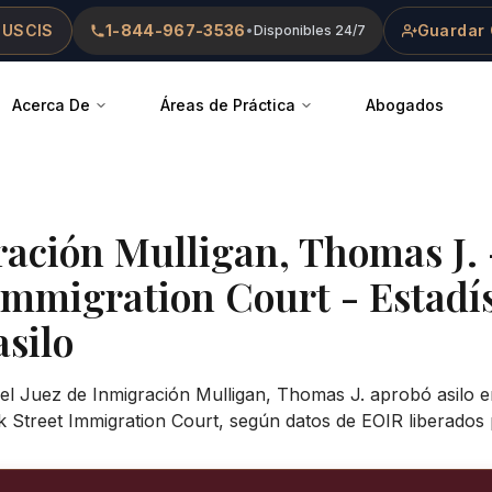
 USCIS
1-844-967-3536
Guardar 
•
Disponibles 24/7
Acerca De
Áreas de Práctica
Abogados
ración
Mulligan, Thomas J.
 Immigration Court
- Estadís
asilo
 el Juez de Inmigración Mulligan, Thomas J. aprobó asilo e
k Street Immigration Court, según datos de EOIR liberados