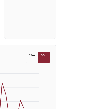
12
m
60
m