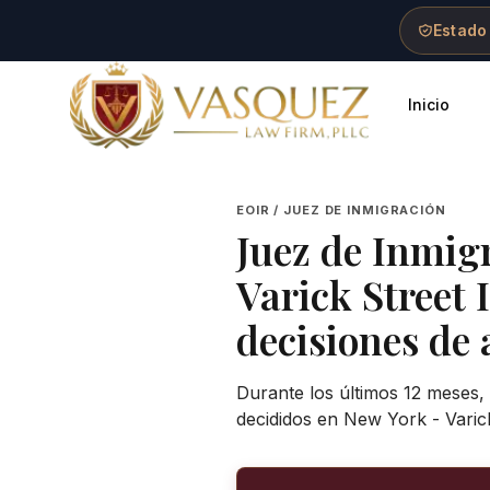
Skip to main content
Skip to navigation
Skip to footer
Estado
Inicio
Vasquez Law Firm - Home
EOIR / JUEZ DE INMIGRACIÓN
Juez de Inmig
Varick Street
decisiones de 
Durante los últimos 12 meses,
decididos en New York - Varic