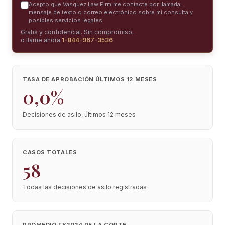
Acepto que Vasquez Law Firm me contacte por llamada,
mensaje de texto o correo electrónico sobre mi consulta y
posibles servicios legales.
Gratis y confidencial. Sin compromiso.
o llame ahora
1-844-967-3536
TASA DE APROBACIÓN ÚLTIMOS 12 MESES
0,0%
Decisiones de asilo, últimos 12 meses
CASOS TOTALES
58
Todas las decisiones de asilo registradas