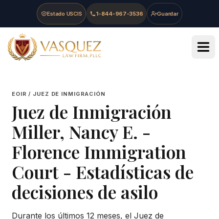
Skip to main content
Skip to navigation
Skip to footer
Estado USCIS
1-844-967-3536
Guardar
Vasquez Law Firm - Home
EOIR / JUEZ DE INMIGRACIÓN
Juez de Inmigración
Miller, Nancy E.
-
Florence Immigration
Court
- Estadísticas de
decisiones de asilo
Durante los últimos 12 meses, el Juez de