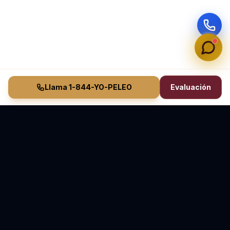
Llama 1-844-YO-PELEO
Evaluación
Vasquez Law Firm