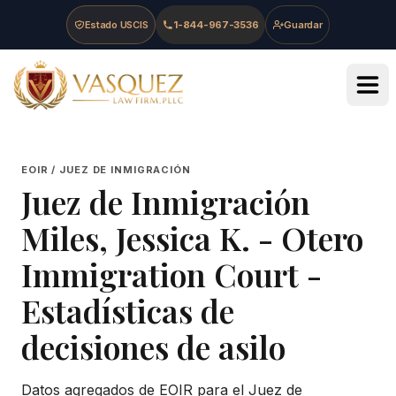
Skip to main content
Skip to navigation
Skip to footer
Estado USCIS
1-844-967-3536
Guardar
Vasquez Law Firm - Home
EOIR / JUEZ DE INMIGRACIÓN
Juez de Inmigración
Miles, Jessica K.
-
Otero
Immigration Court
-
Estadísticas de
decisiones de asilo
Datos agregados de EOIR para el Juez de