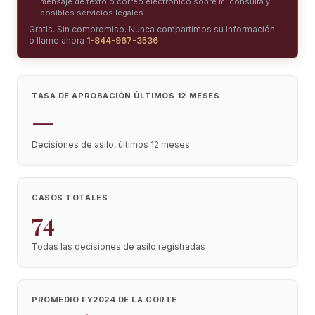
mensaje de texto o correo electrónico sobre mi consulta y
posibles servicios legales.
Gratis. Sin compromiso. Nunca compartimos su información.
o llame ahora
1-844-967-3536
TASA DE APROBACIÓN ÚLTIMOS 12 MESES
—
Decisiones de asilo, últimos 12 meses
CASOS TOTALES
74
Todas las decisiones de asilo registradas
PROMEDIO FY2024 DE LA CORTE