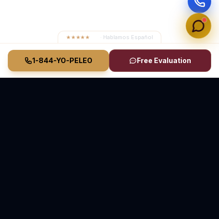
★★★★★
4.8
· Hablamos Español
1-844-YO-PELEO
Free Evaluation
Vasquez Law Firm
YO PELEO® POR TI