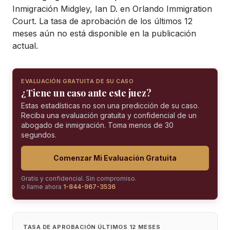
Inmigración Midgley, Ian D. en Orlando Immigration
Court. La tasa de aprobación de los últimos 12
meses aún no está disponible en la publicación
actual.
EVALUACIÓN GRATUITA DE SU CASO
¿Tiene un caso ante este juez?
Estas estadísticas no son una predicción de su caso.
Reciba una evaluación gratuita y confidencial de un
abogado de inmigración. Toma menos de 30
segundos.
Comenzar Mi Evaluación Gratuita
Gratis y confidencial. Sin compromiso.
o llame ahora
1-844-967-3536
TASA DE APROBACIÓN ÚLTIMOS 12 MESES