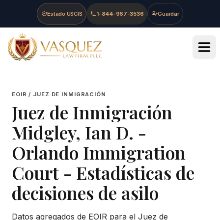
Skip to main content
Skip to navigation
Skip to footer
Estado USCIS
1-844-967-3536
Guardar
Vasquez Law Firm - Home
EOIR / JUEZ DE INMIGRACIÓN
Juez de Inmigración
Midgley, Ian D.
-
Orlando Immigration
Court
- Estadísticas de
decisiones de asilo
Datos agregados de EOIR para el Juez de