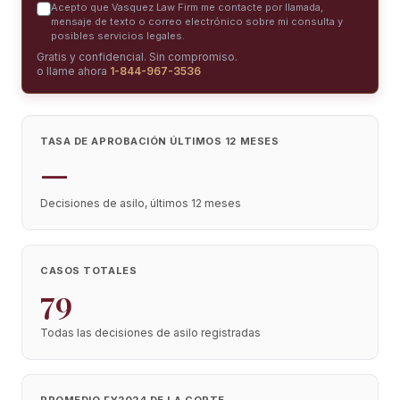
Acepto que Vasquez Law Firm me contacte por llamada,
mensaje de texto o correo electrónico sobre mi consulta y
posibles servicios legales.
Gratis y confidencial. Sin compromiso.
o llame ahora
1-844-967-3536
TASA DE APROBACIÓN ÚLTIMOS 12 MESES
—
Decisiones de asilo, últimos 12 meses
CASOS TOTALES
79
Todas las decisiones de asilo registradas