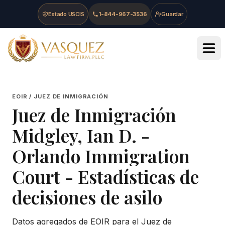
Skip to main content
Skip to navigation
Skip to footer
Estado USCIS
1-844-967-3536
Guardar
Vasquez Law Firm - Home
EOIR / JUEZ DE INMIGRACIÓN
Juez de Inmigración
Midgley, Ian D.
-
Orlando Immigration
Court
- Estadísticas de
decisiones de asilo
Datos agregados de EOIR para el Juez de