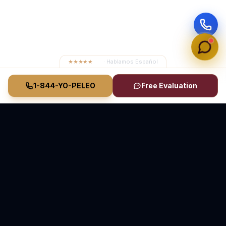
★★★★★
4.8
· Hablamos Español
1-844-YO-PELEO
Free Evaluation
Vasquez Law Firm