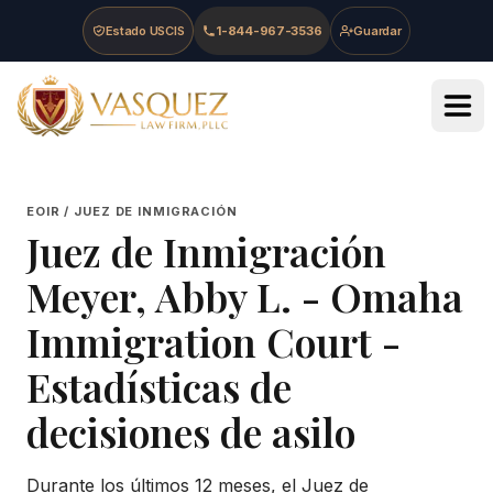
Skip to main content
Skip to navigation
Skip to footer
Estado USCIS
1-844-967-3536
Guardar
Vasquez Law Firm - Home
EOIR / JUEZ DE INMIGRACIÓN
Juez de Inmigración
Meyer, Abby L.
-
Omaha
Immigration Court
-
Estadísticas de
decisiones de asilo
Durante los últimos 12 meses, el Juez de