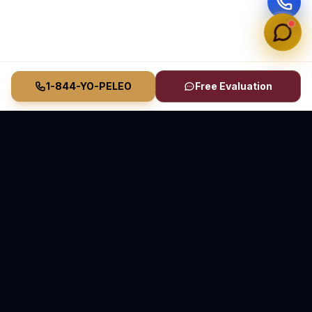
1-844-YO-PELEO
Free Evaluation
Vasquez Law Firm
YO PELEO® POR TI