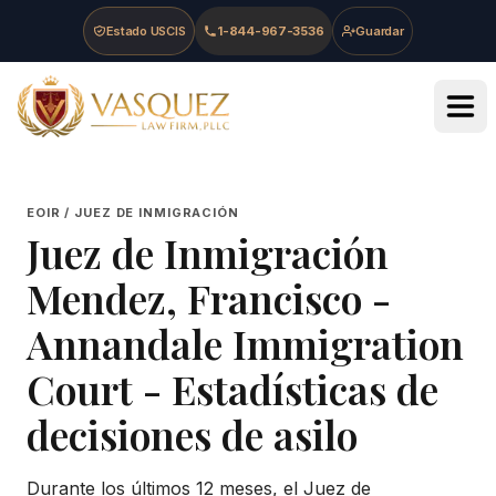
Skip to main content
Skip to navigation
Skip to footer
Estado USCIS
1-844-967-3536
Guardar
Vasquez Law Firm - Home
EOIR / JUEZ DE INMIGRACIÓN
Juez de Inmigración
Mendez, Francisco
-
Annandale Immigration
Court
- Estadísticas de
decisiones de asilo
Durante los últimos 12 meses, el Juez de