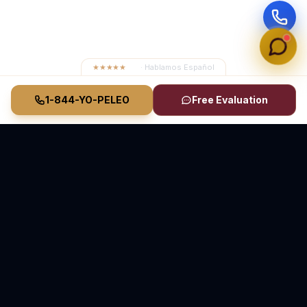
★★★★★
4.8
· Hablamos Español
1-844-YO-PELEO
Free Evaluation
Vasquez Law Firm
YO PELEO® POR TI