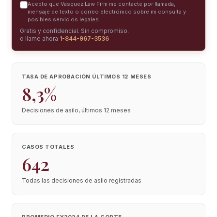
Acepto que Vasquez Law Firm me contacte por llamada,
mensaje de texto o correo electrónico sobre mi consulta y
posibles servicios legales.
Gratis y confidencial. Sin compromiso.
o llame ahora
1-844-967-3536
TASA DE APROBACIÓN ÚLTIMOS 12 MESES
8,3%
Decisiones de asilo, últimos 12 meses
CASOS TOTALES
642
Todas las decisiones de asilo registradas