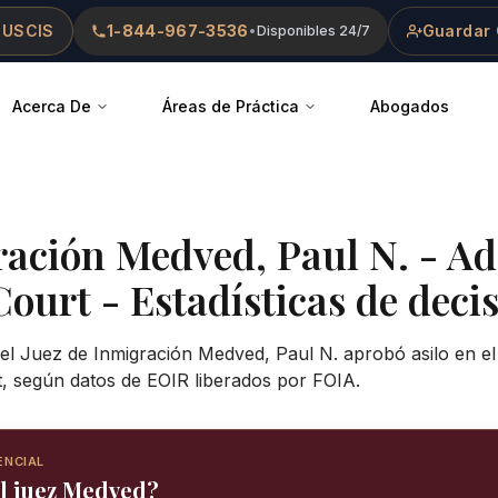
 USCIS
1-844-967-3536
Guardar 
•
Disponibles 24/7
Acerca De
Áreas de Práctica
Abogados
ración
Medved, Paul N.
-
Ad
Court
- Estadísticas de decis
 el Juez de Inmigración Medved, Paul N. aprobó asilo en el
, según datos de EOIR liberados por FOIA.
ENCIAL
el juez Medved?