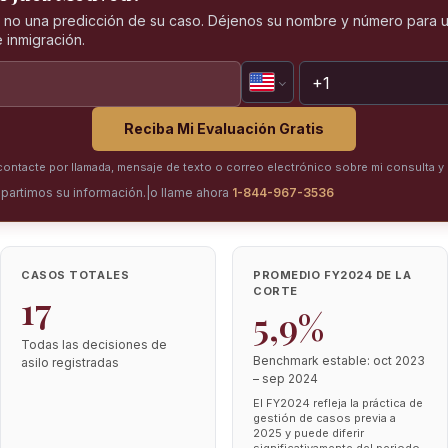
, no una predicción de su caso. Déjenos su nombre y número para u
 inmigración.
Reciba Mi Evaluación Gratis
ntacte por llamada, mensaje de texto o correo electrónico sobre mi consulta y 
partimos su información.
|
o llame ahora
1-844-967-3536
CASOS TOTALES
PROMEDIO FY2024 DE LA
CORTE
17
5,9%
Todas las decisiones de
Benchmark estable: oct 2023
asilo registradas
– sep 2024
El FY2024 refleja la práctica de
gestión de casos previa a
2025 y puede diferir