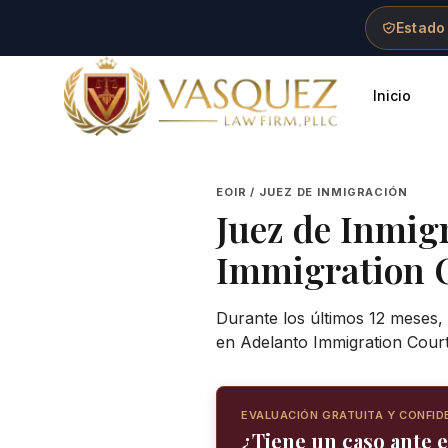
Skip to main content
Skip to navigation
Skip to footer
Estado
Inicio
Vasquez Law Firm - Home
EOIR / JUEZ DE INMIGRACIÓN
Juez de Inmig
Immigration 
Durante los últimos 12 meses,
en Adelanto Immigration Court
EVALUACIÓN GRATUITA Y CONFID
¿Tiene un caso ante 