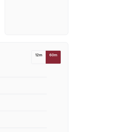
12
m
60
m