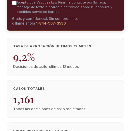
Acepto que Vasquez Law Firm me contacte por llamada,
mensaje de texto o correo electrónico sobre mi consulta y
posibles servicios legales.
Gratis y confidencial. Sin compromiso.
o llame ahora
1-844-967-3536
TASA DE APROBACIÓN ÚLTIMOS 12 MESES
9,2%
Decisiones de asilo, últimos 12 meses
CASOS TOTALES
1,161
Todas las decisiones de asilo registradas