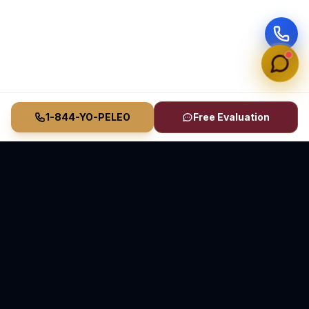
1-844-YO-PELEO
Free Evaluation
Vasquez Law Firm