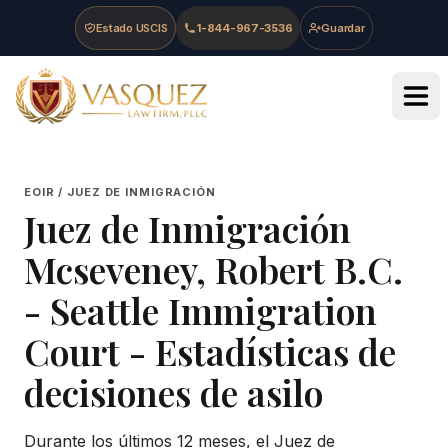
Skip to main content
Skip to navigation
Skip to footer
Estado USCIS
1-844-967-3536
Guardar
Vasquez Law Firm - Home
EOIR / JUEZ DE INMIGRACIÓN
Juez de Inmigración
Mcseveney, Robert B.C.
-
Seattle Immigration
Court
- Estadísticas de
decisiones de asilo
Durante los últimos 12 meses, el Juez de