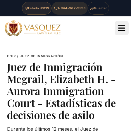
Skip to main content
Skip to navigation
Skip to footer
Estado USCIS
1-844-967-3536
Guardar
Vasquez Law Firm - Home
EOIR / JUEZ DE INMIGRACIÓN
Juez de Inmigración
Mcgrail, Elizabeth H.
-
Aurora Immigration
Court
- Estadísticas de
decisiones de asilo
Durante los últimos 12 meses, el Juez de