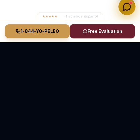
★★★★★
4.8
· Hablamos Español
1-844-YO-PELEO
Free Evaluation
Vasquez Law Firm
YO PELEO® POR TI
Abogados Elite de Inmigración y Lesiones Personales