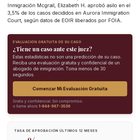
Inmigración Mcgrail, Elizabeth H. aprobó asilo en el
3,5% de los casos decididos en Aurora Immigration
Court, según datos de EOIR liberados por FOIA.
EVALUACIÓN GRATUITA DE SU CASO
¿Tiene un caso ante este juez?
Estas estadísticas no son una predicción de su caso.
Reciba una evaluación gratuita y confidencial de un
abogado de inmigración. Toma menos de 30
segundos.
Comenzar Mi Evaluación Gratuita
Gratis y confidencial. Sin compromiso.
o llame ahora
1-844-967-3536
TASA DE APROBACIÓN ÚLTIMOS 12 MESES