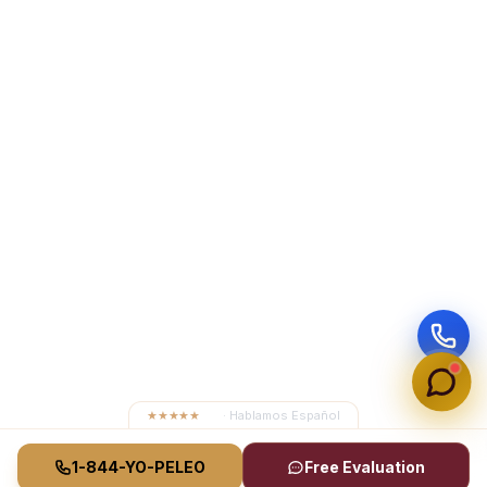
★★★★★
4.8
· Hablamos Español
1-844-YO-PELEO
Free Evaluation