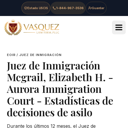
Skip to main content
Skip to navigation
Skip to footer
Estado USCIS
1-844-967-3536
Guardar
Vasquez Law Firm - Home
EOIR / JUEZ DE INMIGRACIÓN
Juez de Inmigración
Mcgrail, Elizabeth H.
-
Aurora Immigration
Court
- Estadísticas de
decisiones de asilo
Durante los últimos 12 meses, el Juez de