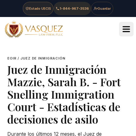
Skip to main content
Skip to navigation
Skip to footer
Estado USCIS
1-844-967-3536
Guardar
Vasquez Law Firm - Home
EOIR / JUEZ DE INMIGRACIÓN
Juez de Inmigración
Mazzie, Sarah B.
-
Fort
Snelling Immigration
Court
- Estadísticas de
decisiones de asilo
Durante los últimos 12 meses, el Juez de