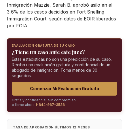
Inmigración Mazzie, Sarah B. aprobó asilo en el
3,6% de los casos decididos en Fort Snelling
Immigration Court, según datos de EOIR liberados
por FOIA.
EVALUACIÓN GRATUITA DE SU CASO
¿Tiene un caso ante este juez?
Estas estadísticas no son una predicción de su caso.
Reciba una evaluación gratuita y confidencial de un
abogado de inmigración. Toma menos de 30
segundos.
Comenzar Mi Evaluación Gratuita
Gratis y confidencial. Sin compromiso.
o llame ahora
1-844-967-3536
TASA DE APROBACIÓN ÚLTIMOS 12 MESES