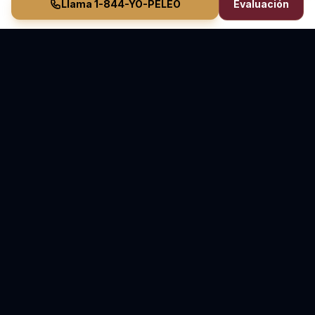
Llama 1-844-YO-PELEO
Evaluación
Vasquez Law Firm
YO PELEO® POR TI
Abogados Elite de Inmigración y Lesiones Personales
Inmigración en Carolina del Norte y Florida • Lesiones
Personales en Carolina del Norte
70+ Años de Experiencia Combinada • Sirviendo
desde 2011