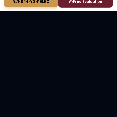
1-844-YO-PELEO
Free Evaluation
Vasquez Law Firm
YO PELEO® POR TI
Abogados Elite de Inmigración y Lesiones Personales
Inmigración en Carolina del Norte y Florida • Lesiones
Personales en Carolina del Norte
70+ Años de Experiencia Combinada • Sirviendo
desde 2011