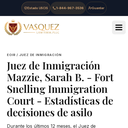
Skip to main content
Skip to navigation
Skip to footer
Estado USCIS
1-844-967-3536
Guardar
Vasquez Law Firm - Home
EOIR / JUEZ DE INMIGRACIÓN
Juez de Inmigración
Mazzie, Sarah B.
-
Fort
Snelling Immigration
Court
- Estadísticas de
decisiones de asilo
Durante los últimos 12 meses, el Juez de