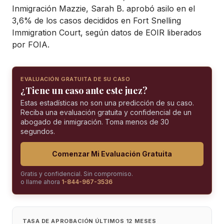
Inmigración Mazzie, Sarah B. aprobó asilo en el
3,6% de los casos decididos en Fort Snelling
Immigration Court, según datos de EOIR liberados
por FOIA.
EVALUACIÓN GRATUITA DE SU CASO
¿Tiene un caso ante este juez?
Estas estadísticas no son una predicción de su caso.
Reciba una evaluación gratuita y confidencial de un
abogado de inmigración. Toma menos de 30
segundos.
Comenzar Mi Evaluación Gratuita
Gratis y confidencial. Sin compromiso.
o llame ahora
1-844-967-3536
TASA DE APROBACIÓN ÚLTIMOS 12 MESES