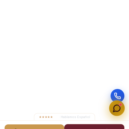
★★★★★
4.8
· Hablamos Español