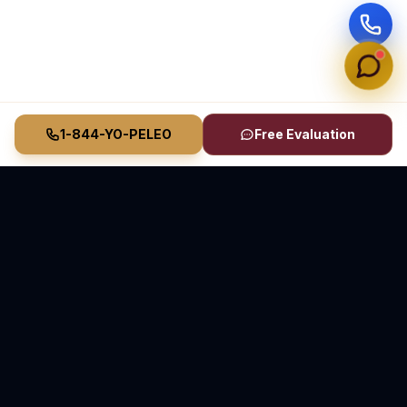
1-844-YO-PELEO
Free Evaluation
Vasquez Law Firm
YO PELEO® POR TI