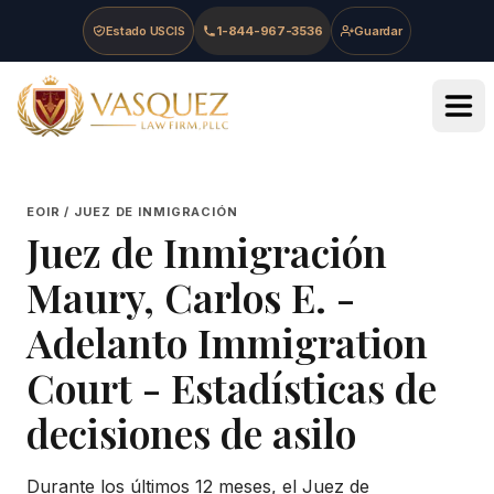
Skip to main content
Skip to navigation
Skip to footer
Estado USCIS
1-844-967-3536
Guardar
Vasquez Law Firm - Home
EOIR / JUEZ DE INMIGRACIÓN
Juez de Inmigración
Maury, Carlos E.
-
Adelanto Immigration
Court
- Estadísticas de
decisiones de asilo
Durante los últimos 12 meses, el Juez de