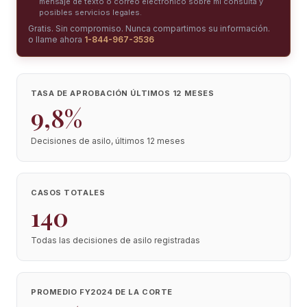
mensaje de texto o correo electrónico sobre mi consulta y
posibles servicios legales.
Gratis. Sin compromiso. Nunca compartimos su información.
o llame ahora
1-844-967-3536
TASA DE APROBACIÓN ÚLTIMOS 12 MESES
9,8%
Decisiones de asilo, últimos 12 meses
CASOS TOTALES
140
Todas las decisiones de asilo registradas
PROMEDIO FY2024 DE LA CORTE