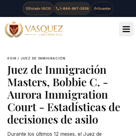
Skip to main content
Skip to navigation
Skip to footer
Estado USCIS
1-844-967-3536
Guardar
Vasquez Law Firm - Home
EOIR / JUEZ DE INMIGRACIÓN
Juez de Inmigración
Masters, Bobbie C.
-
Aurora Immigration
Court
- Estadísticas de
decisiones de asilo
Durante los últimos 12 meses, el Juez de