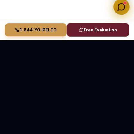
1-844-YO-PELEO
Free Evaluation
Vasquez Law Firm
YO PELEO® POR TI
Abogados Elite de Inmigración y Lesiones Personales