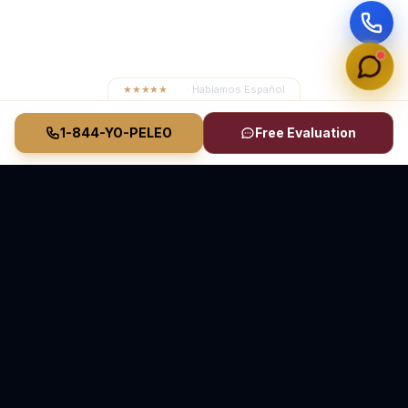
★★★★★
4.8
· Hablamos Español
1-844-YO-PELEO
Free Evaluation
Vasquez Law Firm
YO PELEO® POR TI