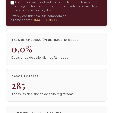
Acepto que Vasquez Law Firm me contacte por llamada,
mensaje de texto o correo electrónico sobre mi consulta y
posibles servicios legales.
Gratis y confidencial. Sin compromiso.
o llame ahora
1-844-967-3536
TASA DE APROBACIÓN ÚLTIMOS 12 MESES
0,0%
Decisiones de asilo, últimos 12 meses
CASOS TOTALES
285
Todas las decisiones de asilo registradas