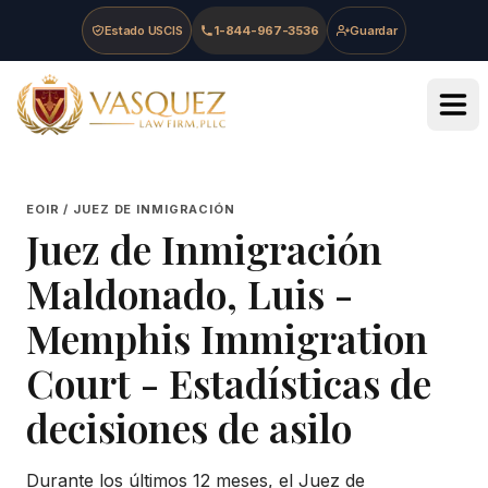
Skip to main content
Skip to navigation
Skip to footer
Estado USCIS
1-844-967-3536
Guardar
Vasquez Law Firm - Home
EOIR / JUEZ DE INMIGRACIÓN
Juez de Inmigración
Maldonado, Luis
-
Memphis Immigration
Court
- Estadísticas de
decisiones de asilo
Durante los últimos 12 meses, el Juez de