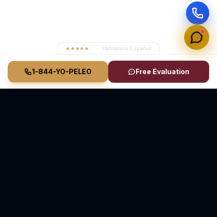
★★★★★
4.8
· Hablamos Español
1-844-YO-PELEO
Free Evaluation
Vasquez Law Firm
YO PELEO® POR TI