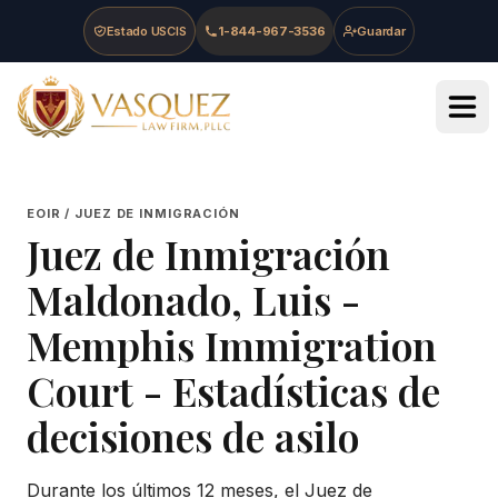
Skip to main content
Skip to navigation
Skip to footer
Estado USCIS
1-844-967-3536
Guardar
Vasquez Law Firm - Home
EOIR / JUEZ DE INMIGRACIÓN
Juez de Inmigración
Maldonado, Luis
-
Memphis Immigration
Court
- Estadísticas de
decisiones de asilo
Durante los últimos 12 meses, el Juez de