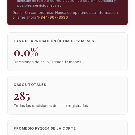
mensaje de texto o correo electrónico sobre mi consulta y
posibles servicios legales.
Gratis. Sin compromiso. Nunca compartimos su información.
o llame ahora
1-844-967-3536
TASA DE APROBACIÓN ÚLTIMOS 12 MESES
0,0%
Decisiones de asilo, últimos 12 meses
CASOS TOTALES
285
Todas las decisiones de asilo registradas
PROMEDIO FY2024 DE LA CORTE