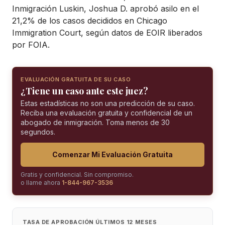
Inmigración Luskin, Joshua D. aprobó asilo en el
21,2% de los casos decididos en Chicago
Immigration Court, según datos de EOIR liberados
por FOIA.
EVALUACIÓN GRATUITA DE SU CASO
¿Tiene un caso ante este juez?
Estas estadísticas no son una predicción de su caso.
Reciba una evaluación gratuita y confidencial de un
abogado de inmigración. Toma menos de 30
segundos.
Comenzar Mi Evaluación Gratuita
Gratis y confidencial. Sin compromiso.
o llame ahora
1-844-967-3536
TASA DE APROBACIÓN ÚLTIMOS 12 MESES