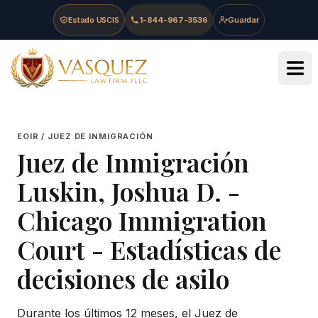
Skip to main content
Skip to navigation
Skip to footer
Estado USCIS
1-844-967-3536
Guardar
Vasquez Law Firm - Home
EOIR / JUEZ DE INMIGRACIÓN
Juez de Inmigración
Luskin, Joshua D.
-
Chicago Immigration
Court
- Estadísticas de
decisiones de asilo
Durante los últimos 12 meses, el Juez de