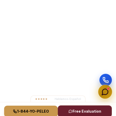
★★★★★
4.8
· Hablamos Español
1-844-YO-PELEO
Free Evaluation