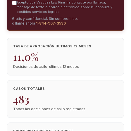
Acepto que Vasquez Law Firm me contacte por llamada,
mensaje de texto o correo electrónico sobre mi consulta y
posibles servicios legales.
Gratis y confidencial. Sin compromiso.
o llame ahora
1-844-967-3536
TASA DE APROBACIÓN ÚLTIMOS 12 MESES
11,0%
Decisiones de asilo, últimos 12 meses
CASOS TOTALES
483
Todas las decisiones de asilo registradas