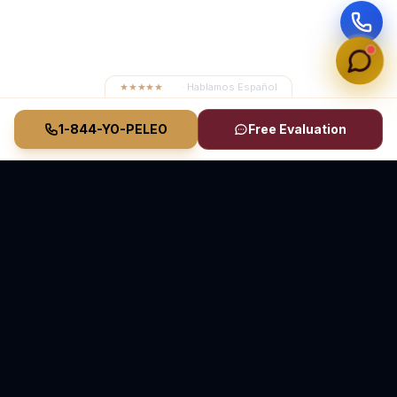
★★★★★
4.8
· Hablamos Español
1-844-YO-PELEO
Free Evaluation
Vasquez Law Firm
YO PELEO® POR TI