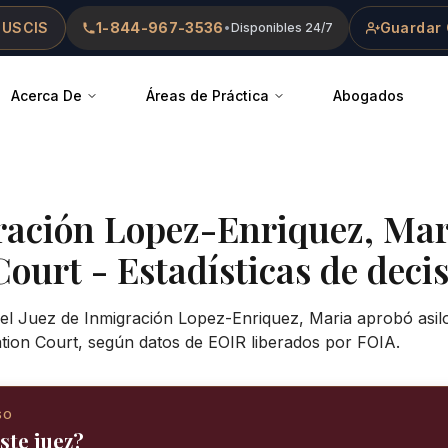
 USCIS
1-844-967-3536
Guardar 
•
Disponibles 24/7
Acerca De
Áreas de Práctica
Abogados
ración
Lopez-Enriquez, Mar
Court
- Estadísticas de decis
 el Juez de Inmigración Lopez-Enriquez, Maria aprobó asil
ation Court, según datos de EOIR liberados por FOIA.
SO
ste juez?