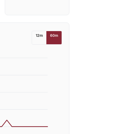
12
m
60
m