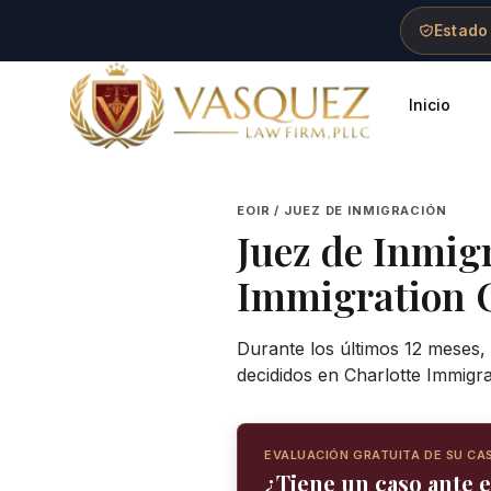
Skip to main content
Skip to navigation
Skip to footer
Estado
Inicio
Vasquez Law Firm - Home
EOIR / JUEZ DE INMIGRACIÓN
Juez de Inmig
Immigration 
Durante los últimos 12 meses,
decididos en Charlotte Immigr
EVALUACIÓN GRATUITA DE SU CA
¿Tiene un caso ante e