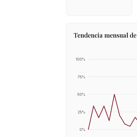
Tendencia mensual de
100
%
75
%
50
%
25
%
0
%