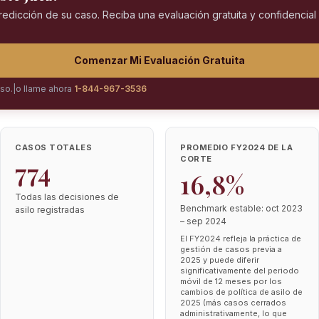
predicción de su caso. Reciba una evaluación gratuita y confidencia
Comenzar Mi Evaluación Gratuita
iso.
|
o llame ahora
1-844-967-3536
CASOS TOTALES
PROMEDIO FY2024 DE LA
CORTE
774
16,8%
Todas las decisiones de
Benchmark estable: oct 2023
asilo registradas
– sep 2024
El FY2024 refleja la práctica de
gestión de casos previa a
2025 y puede diferir
significativamente del periodo
móvil de 12 meses por los
cambios de política de asilo de
2025 (más casos cerrados
administrativamente, lo que