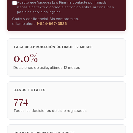
Acepto que Vasquez Law Firm me contacte por llamada,
mensaje de texto o correo electrónico sobre mi consulta y
posibles servicios legales.
Gratis y confidencial. Sin compromiso.
o llame ahora
1-844-967-3536
TASA DE APROBACIÓN ÚLTIMOS 12 MESES
0,0%
Decisiones de asilo, últimos 12 meses
CASOS TOTALES
774
Todas las decisiones de asilo registradas