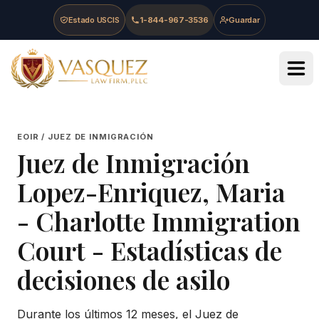
Skip to main content
Skip to navigation
Skip to footer
Estado USCIS
1-844-967-3536
Guardar
Vasquez Law Firm - Home
EOIR / JUEZ DE INMIGRACIÓN
Juez de Inmigración
Lopez-Enriquez, Maria
-
Charlotte Immigration
Court
- Estadísticas de
decisiones de asilo
Durante los últimos 12 meses, el Juez de