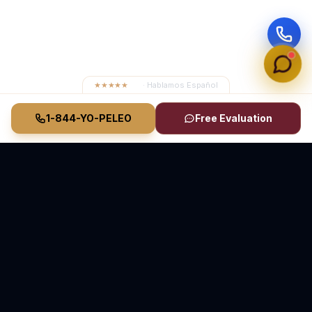
★★★★★
4.8
· Hablamos Español
1-844-YO-PELEO
Free Evaluation
Vasquez Law Firm