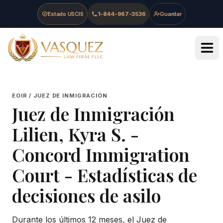
Skip to main content
Skip to navigation
Skip to footer
Estado USCIS
1-844-967-3536
Guardar
Vasquez Law Firm - Home
EOIR / JUEZ DE INMIGRACIÓN
Juez de Inmigración
Lilien, Kyra S.
-
Concord Immigration
Court
- Estadísticas de
decisiones de asilo
Durante los últimos 12 meses, el Juez de