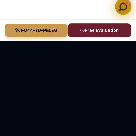
1-844-YO-PELEO
Free Evaluation
Vasquez Law Firm
YO PELEO® POR TI
Abogados Elite de Inmigración y Lesiones Personales