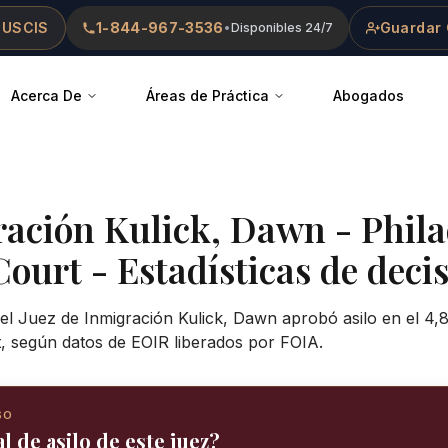
 USCIS
1-844-967-3536
Guardar 
•
Disponibles 24/7
Acerca De
Áreas de Práctica
Abogados
ración
Kulick, Dawn
-
Phila
Court
- Estadísticas de decis
 el Juez de Inmigración Kulick, Dawn aprobó asilo en el 4,
t, según datos de EOIR liberados por FOIA.
SO
l de asilo de este juez?