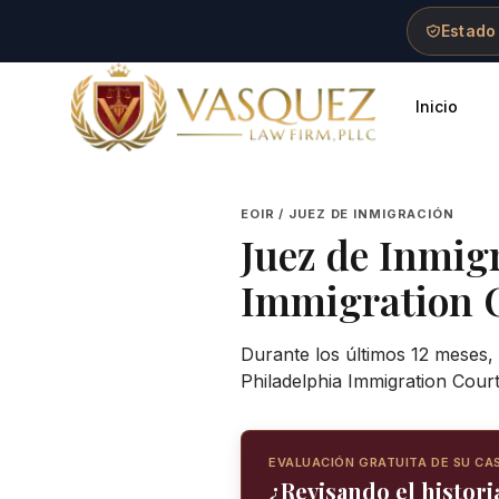
Skip to main content
Skip to navigation
Skip to footer
Estado
Inicio
Vasquez Law Firm - Home
EOIR / JUEZ DE INMIGRACIÓN
Juez de Inmig
Immigration 
Durante los últimos 12 meses,
Philadelphia Immigration Cour
EVALUACIÓN GRATUITA DE SU CA
¿Revisando el historia