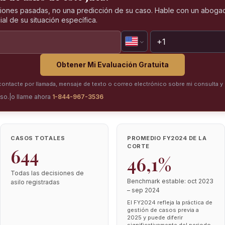
iones pasadas, no una predicción de su caso. Hable con un abogad
al de su situación específica.
Obtener Mi Evaluación Gratuita
ntacte por llamada, mensaje de texto o correo electrónico sobre mi consulta y 
iso.
|
o llame ahora
1-844-967-3536
CASOS TOTALES
PROMEDIO FY2024 DE LA
CORTE
644
46,1%
Todas las decisiones de
Benchmark estable: oct 2023
asilo registradas
– sep 2024
El FY2024 refleja la práctica de
gestión de casos previa a
2025 y puede diferir