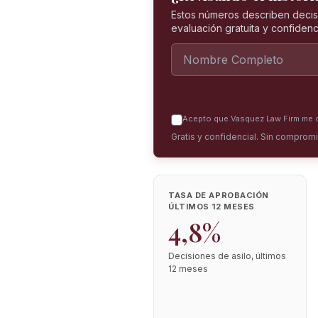
Estos números describen decis
evaluación gratuita y confidenci
Acepto que Vasquez Law Firm me co
Gratis y confidencial. Sin comprom
TASA DE APROBACIÓN
ÚLTIMOS 12 MESES
4,8%
Decisiones de asilo, últimos
12 meses