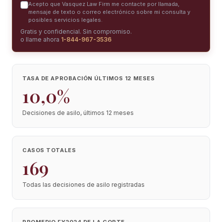
Acepto que Vasquez Law Firm me contacte por llamada,
mensaje de texto o correo electrónico sobre mi consulta y
posibles servicios legales.
Gratis y confidencial. Sin compromiso.
o llame ahora
1-844-967-3536
TASA DE APROBACIÓN ÚLTIMOS 12 MESES
10,0%
Decisiones de asilo, últimos 12 meses
CASOS TOTALES
169
Todas las decisiones de asilo registradas