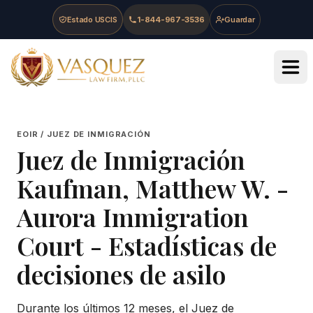
Skip to main content
Skip to navigation
Skip to footer
Estado USCIS
1-844-967-3536
Guardar
Vasquez Law Firm - Home
EOIR / JUEZ DE INMIGRACIÓN
Juez de Inmigración
Kaufman, Matthew W.
-
Aurora Immigration
Court
- Estadísticas de
decisiones de asilo
Durante los últimos 12 meses, el Juez de