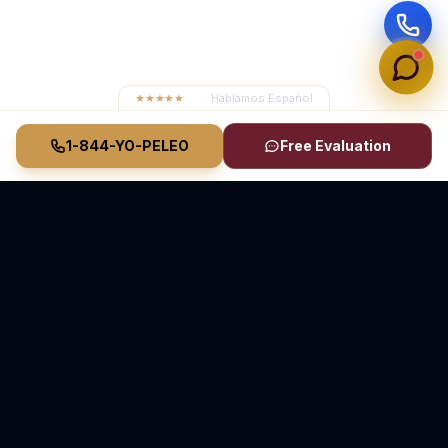
★★★★★
4.8
· Hablamos Español
1-844-YO-PELEO
Free Evaluation
Vasquez Law Firm
YO PELEO® POR TI