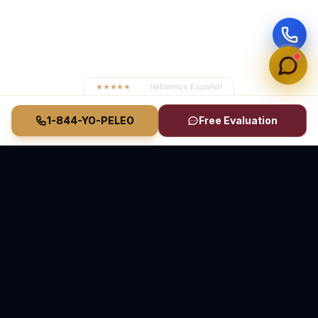
★★★★★
4.8
· Hablamos Español
1-844-YO-PELEO
Free Evaluation
Vasquez Law Firm