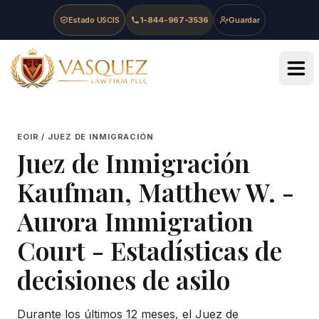
Skip to main content
Skip to navigation
Skip to footer
Estado USCIS
1-844-967-3536
Guardar
Vasquez Law Firm - Home
EOIR / JUEZ DE INMIGRACIÓN
Juez de Inmigración
Kaufman, Matthew W.
-
Aurora Immigration
Court
- Estadísticas de
decisiones de asilo
Durante los últimos 12 meses, el Juez de