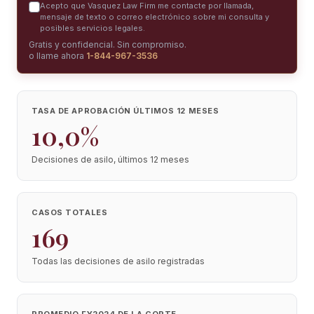
Acepto que Vasquez Law Firm me contacte por llamada,
mensaje de texto o correo electrónico sobre mi consulta y
posibles servicios legales.
Gratis y confidencial. Sin compromiso.
o llame ahora
1-844-967-3536
TASA DE APROBACIÓN ÚLTIMOS 12 MESES
10,0%
Decisiones de asilo, últimos 12 meses
CASOS TOTALES
169
Todas las decisiones de asilo registradas