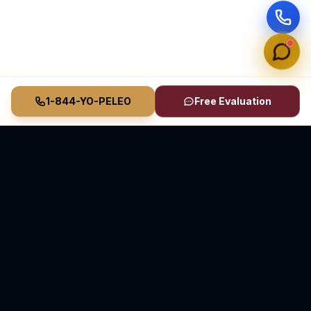
1-844-YO-PELEO
Free Evaluation
Vasquez Law Firm
YO PELEO® POR TI