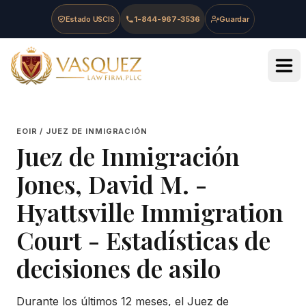
Skip to main content
Skip to navigation
Skip to footer
Estado USCIS
1-844-967-3536
Guardar
Vasquez Law Firm - Home
EOIR / JUEZ DE INMIGRACIÓN
Juez de Inmigración
Jones, David M.
-
Hyattsville Immigration
Court
- Estadísticas de
decisiones de asilo
Durante los últimos 12 meses, el Juez de