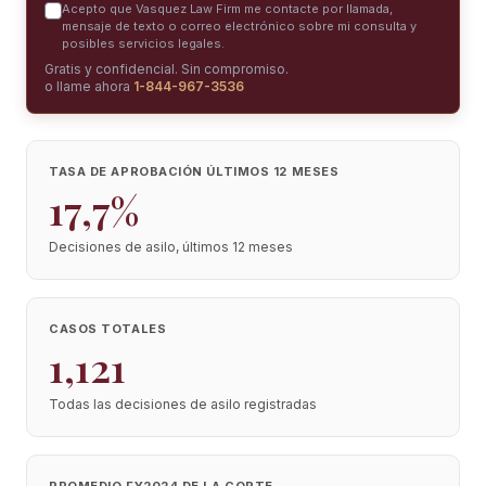
Acepto que Vasquez Law Firm me contacte por llamada,
mensaje de texto o correo electrónico sobre mi consulta y
posibles servicios legales.
Gratis y confidencial. Sin compromiso.
o llame ahora
1-844-967-3536
TASA DE APROBACIÓN ÚLTIMOS 12 MESES
17,7%
Decisiones de asilo, últimos 12 meses
CASOS TOTALES
1,121
Todas las decisiones de asilo registradas