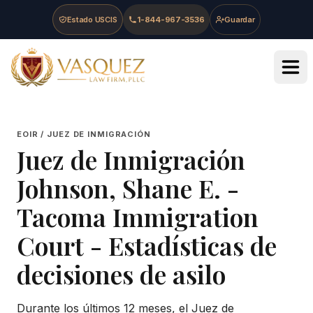
Skip to main content
Skip to navigation
Skip to footer
Estado USCIS
1-844-967-3536
Guardar
Vasquez Law Firm - Home
EOIR / JUEZ DE INMIGRACIÓN
Juez de Inmigración
Johnson, Shane E.
-
Tacoma Immigration
Court
- Estadísticas de
decisiones de asilo
Durante los últimos 12 meses, el Juez de