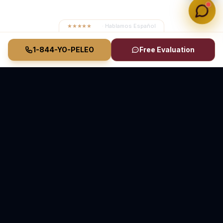
★★★★★
4.8
· Hablamos Español
1-844-YO-PELEO
Free Evaluation
Vasquez Law Firm
YO PELEO® POR TI
Abogados Elite de Inmigración y Lesiones Personales