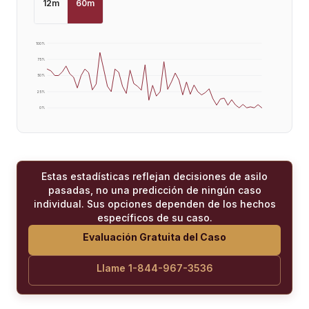
12
m
60
m
100
%
75
%
50
%
25
%
0
%
Estas estadísticas reflejan decisiones de asilo
pasadas, no una predicción de ningún caso
individual. Sus opciones dependen de los hechos
específicos de su caso.
Evaluación Gratuita del Caso
Llame 1-844-967-3536