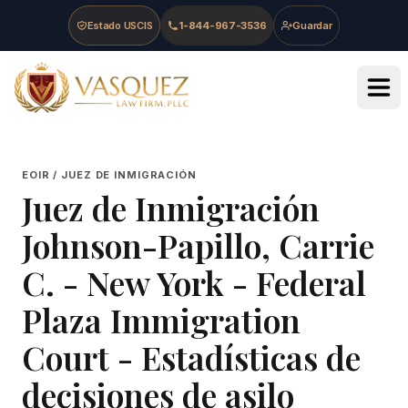
Skip to main content
Skip to navigation
Skip to footer
Estado USCIS
1-844-967-3536
Guardar
Vasquez Law Firm - Home
EOIR / JUEZ DE INMIGRACIÓN
Juez de Inmigración
Johnson-Papillo, Carrie
C.
-
New York - Federal
Plaza Immigration
Court
- Estadísticas de
decisiones de asilo