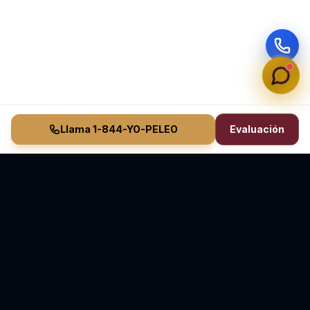
Llama 1-844-YO-PELEO
Evaluación
Vasquez Law Firm