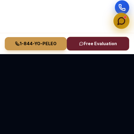
1-844-YO-PELEO
Free Evaluation
Vasquez Law Firm
YO PELEO® POR TI