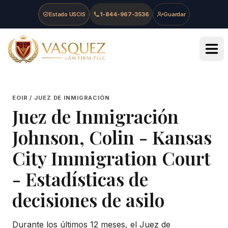
Skip to main content
Skip to navigation
Skip to footer
Estado USCIS
1-844-967-3536
Guardar
Vasquez Law Firm - Home
EOIR / JUEZ DE INMIGRACIÓN
Juez de Inmigración
Johnson, Colin
-
Kansas
City Immigration Court
- Estadísticas de
decisiones de asilo
Durante los últimos 12 meses, el Juez de