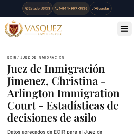
Skip to main content
Skip to navigation
Skip to footer
Estado USCIS
1-844-967-3536
Guardar
Vasquez Law Firm - Home
EOIR / JUEZ DE INMIGRACIÓN
Juez de Inmigración
Jimenez, Christina
-
Arlington Immigration
Court
- Estadísticas de
decisiones de asilo
Datos agregados de EOIR para el Juez de