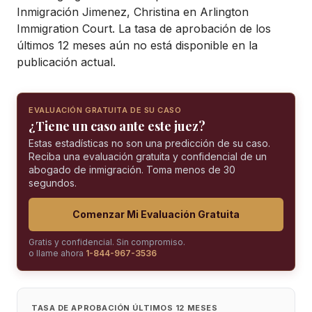
Inmigración Jimenez, Christina en Arlington
Immigration Court. La tasa de aprobación de los
últimos 12 meses aún no está disponible en la
publicación actual.
EVALUACIÓN GRATUITA DE SU CASO
¿Tiene un caso ante este juez?
Estas estadísticas no son una predicción de su caso.
Reciba una evaluación gratuita y confidencial de un
abogado de inmigración. Toma menos de 30
segundos.
Comenzar Mi Evaluación Gratuita
Gratis y confidencial. Sin compromiso.
o llame ahora
1-844-967-3536
TASA DE APROBACIÓN ÚLTIMOS 12 MESES