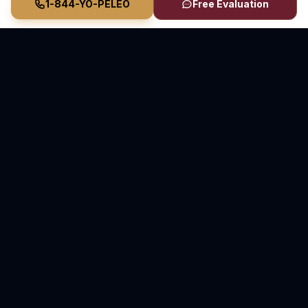
1-844-YO-PELEO
Free Evaluation
Vasquez Law Firm
YO PELEO® POR TI
Abogados Elite de Inmigración y Lesiones Personales
Inmigración en Carolina del Norte y Florida • Lesiones
Personales en Carolina del Norte
70+ Años de Experiencia Combinada • Sirviendo
desde 2011