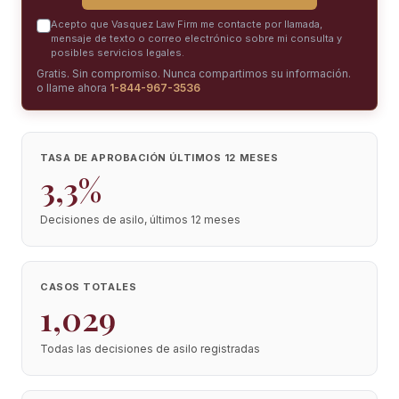
Acepto que Vasquez Law Firm me contacte por llamada,
mensaje de texto o correo electrónico sobre mi consulta y
posibles servicios legales.
Gratis. Sin compromiso. Nunca compartimos su información.
o llame ahora
1-844-967-3536
TASA DE APROBACIÓN ÚLTIMOS 12 MESES
3,3%
Decisiones de asilo, últimos 12 meses
CASOS TOTALES
1,029
Todas las decisiones de asilo registradas