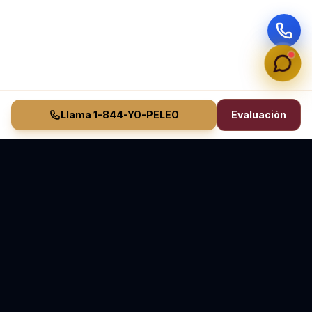
Llama 1-844-YO-PELEO
Evaluación
Vasquez Law Firm