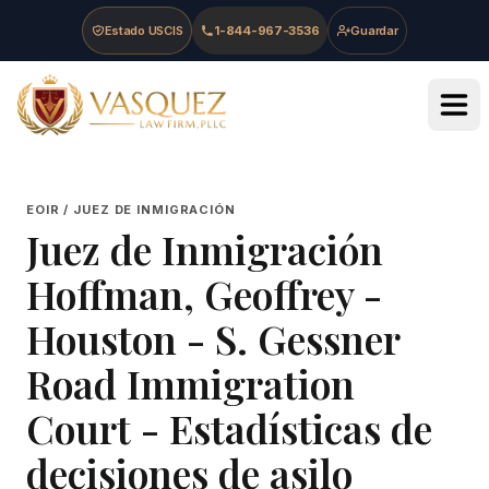
Skip to main content
Skip to navigation
Skip to footer
Estado USCIS
1-844-967-3536
Guardar
Vasquez Law Firm - Home
EOIR / JUEZ DE INMIGRACIÓN
Juez de Inmigración
Hoffman, Geoffrey
-
Houston - S. Gessner
Road Immigration
Court
- Estadísticas de
decisiones de asilo