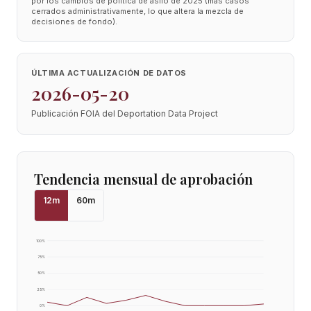
por los cambios de política de asilo de 2025 (más casos
cerrados administrativamente, lo que altera la mezcla de
decisiones de fondo).
ÚLTIMA ACTUALIZACIÓN DE DATOS
2026-05-20
Publicación FOIA del Deportation Data Project
Tendencia mensual de aprobación
12
m
60
m
100
%
75
%
50
%
25
%
0
%