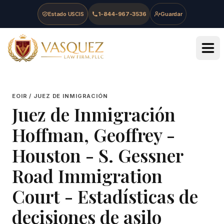
Skip to main content
Skip to navigation
Skip to footer
Estado USCIS
1-844-967-3536
Guardar
Vasquez Law Firm - Home
EOIR / JUEZ DE INMIGRACIÓN
Juez de Inmigración
Hoffman, Geoffrey
-
Houston - S. Gessner
Road Immigration
Court
- Estadísticas de
decisiones de asilo