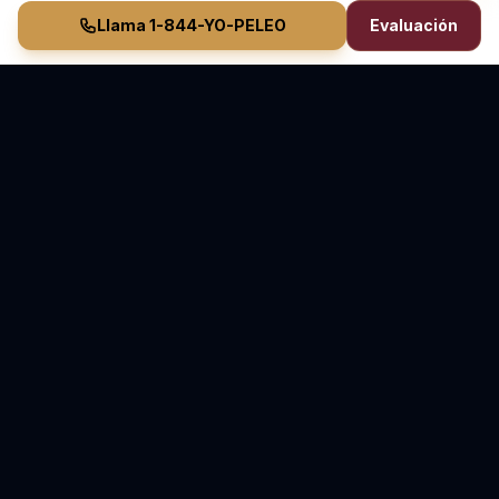
Llama 1-844-YO-PELEO
Evaluación
Vasquez Law Firm
YO PELEO® POR TI
Abogados Elite de Inmigración y Lesiones Personales
Sirviendo Carolina del Norte y Florida
70+ Años de Experiencia Combinada • Sirviendo
desde 2011