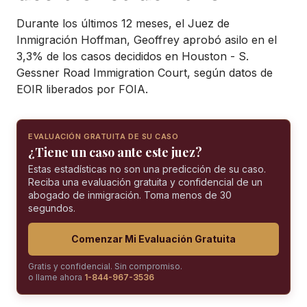
Durante los últimos 12 meses, el Juez de
Inmigración Hoffman, Geoffrey aprobó asilo en el
3,3% de los casos decididos en Houston - S.
Gessner Road Immigration Court, según datos de
EOIR liberados por FOIA.
EVALUACIÓN GRATUITA DE SU CASO
¿Tiene un caso ante este juez?
Estas estadísticas no son una predicción de su caso.
Reciba una evaluación gratuita y confidencial de un
abogado de inmigración. Toma menos de 30
segundos.
Comenzar Mi Evaluación Gratuita
Gratis y confidencial. Sin compromiso.
o llame ahora
1-844-967-3536