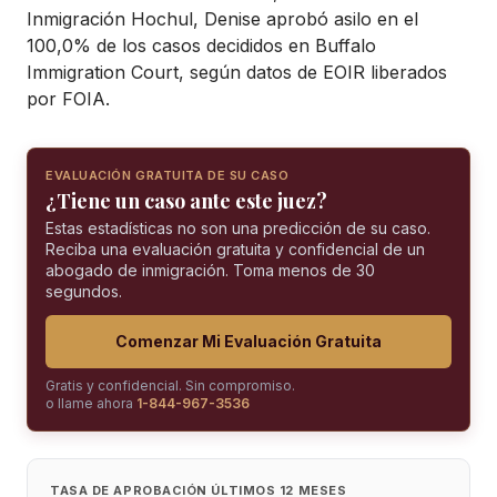
Inmigración Hochul, Denise aprobó asilo en el
100,0% de los casos decididos en Buffalo
Immigration Court, según datos de EOIR liberados
por FOIA.
EVALUACIÓN GRATUITA DE SU CASO
¿Tiene un caso ante este juez?
Estas estadísticas no son una predicción de su caso.
Reciba una evaluación gratuita y confidencial de un
abogado de inmigración. Toma menos de 30
segundos.
Comenzar Mi Evaluación Gratuita
Gratis y confidencial. Sin compromiso.
o llame ahora
1-844-967-3536
TASA DE APROBACIÓN ÚLTIMOS 12 MESES