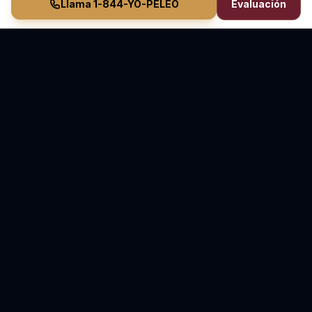
Llama 1-844-YO-PELEO
Evaluación
Vasquez Law Firm
YO PELEO® POR TI
Abogados Elite de Inmigración y Lesiones Personales
Inmigración en Carolina del Norte y Florida • Lesiones
Personales en Carolina del Norte
70+ Años de Experiencia Combinada • Sirviendo
desde 2011