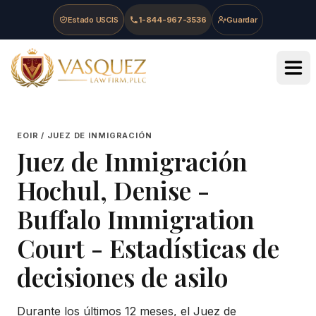
Skip to main content
Skip to navigation
Skip to footer
Estado USCIS
1-844-967-3536
Guardar
Vasquez Law Firm - Home
EOIR / JUEZ DE INMIGRACIÓN
Juez de Inmigración
Hochul, Denise
-
Buffalo Immigration
Court
- Estadísticas de
decisiones de asilo
Durante los últimos 12 meses, el Juez de