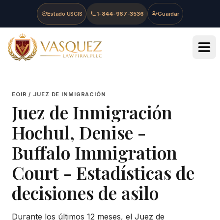
Skip to main content
Skip to navigation
Skip to footer
Estado USCIS
1-844-967-3536
Guardar
Vasquez Law Firm - Home
EOIR / JUEZ DE INMIGRACIÓN
Juez de Inmigración
Hochul, Denise
-
Buffalo Immigration
Court
- Estadísticas de
decisiones de asilo
Durante los últimos 12 meses, el Juez de