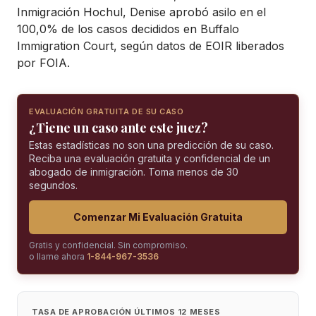
Inmigración Hochul, Denise aprobó asilo en el
100,0% de los casos decididos en Buffalo
Immigration Court, según datos de EOIR liberados
por FOIA.
EVALUACIÓN GRATUITA DE SU CASO
¿Tiene un caso ante este juez?
Estas estadísticas no son una predicción de su caso.
Reciba una evaluación gratuita y confidencial de un
abogado de inmigración. Toma menos de 30
segundos.
Comenzar Mi Evaluación Gratuita
Gratis y confidencial. Sin compromiso.
o llame ahora
1-844-967-3536
TASA DE APROBACIÓN ÚLTIMOS 12 MESES