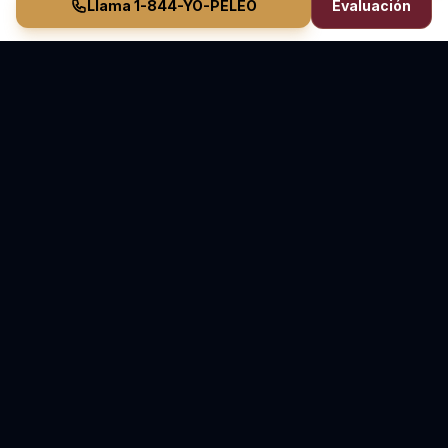
Llama 1-844-YO-PELEO
Evaluación
Vasquez Law Firm
YO PELEO® POR TI
Abogados Elite de Inmigración y Lesiones Personales
Inmigración en Carolina del Norte y Florida • Lesiones
Personales en Carolina del Norte
70+ Años de Experiencia Combinada • Sirviendo
desde 2011