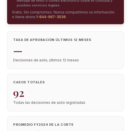
mensaje de texto o correo electrónico sobre mi consulta y
posibles servicios legales.
Gratis. Sin compromiso. Nunca compartimos su información.
o llame ahora
1-844-967-3536
TASA DE APROBACIÓN ÚLTIMOS 12 MESES
—
Decisiones de asilo, últimos 12 meses
CASOS TOTALES
92
Todas las decisiones de asilo registradas
PROMEDIO FY2024 DE LA CORTE