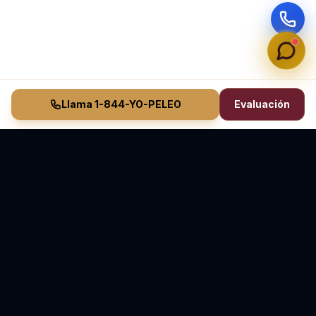
Llama 1-844-YO-PELEO
Evaluación
Vasquez Law Firm
YO PELEO® POR TI