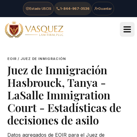
Skip to main content
Skip to navigation
Skip to footer
Estado USCIS
1-844-967-3536
Guardar
Vasquez Law Firm - Home
EOIR / JUEZ DE INMIGRACIÓN
Juez de Inmigración
Hasbrouck, Tanya
-
LaSalle Immigration
Court
- Estadísticas de
decisiones de asilo
Datos agregados de EOIR para el Juez de