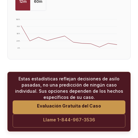
12
m
60
m
100
%
75
%
50
%
25
%
0
%
Estas estadísticas reflejan decisiones de asilo
pasadas, no una predicción de ningún caso
individual. Sus opciones dependen de los hechos
específicos de su caso.
Evaluación Gratuita del Caso
Llame 1-844-967-3536