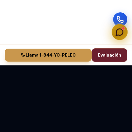
Llama 1-844-YO-PELEO
Evaluación
Vasquez Law Firm