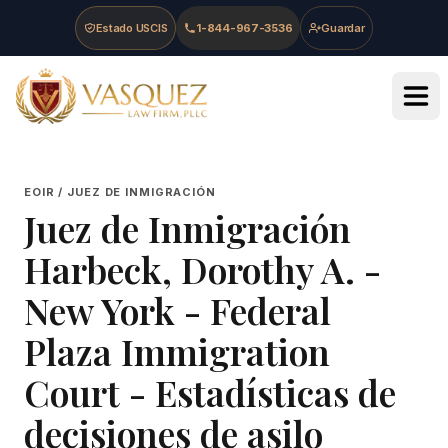
Skip to main content
Skip to navigation
Skip to footer
Estado USCIS
1-844-967-3536
Guardar
Vasquez Law Firm - Home
EOIR / JUEZ DE INMIGRACIÓN
Juez de Inmigración
Harbeck, Dorothy A.
-
New York - Federal
Plaza Immigration
Court
- Estadísticas de
decisiones de asilo