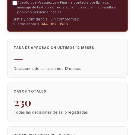
Acepto que Vasquez Law Firm me contacte por llamada,
mensaje de texto o correo electrónico sobre mi consulta y
posibles servicios legales.
Gratis y confidencial. Sin compromiso.
o llame ahora
1-844-967-3536
TASA DE APROBACIÓN ÚLTIMOS 12 MESES
—
Decisiones de asilo, últimos 12 meses
CASOS TOTALES
230
Todas las decisiones de asilo registradas