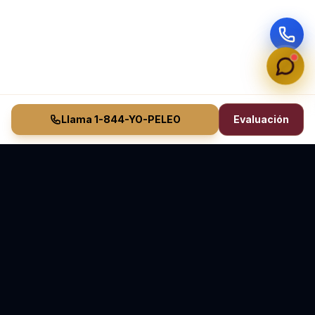
Llama 1-844-YO-PELEO
Evaluación
Vasquez Law Firm