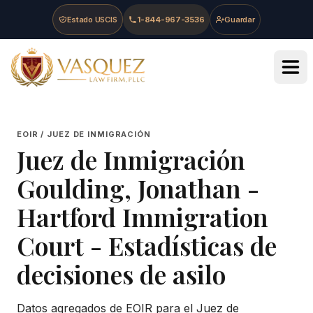
Skip to main content
Skip to navigation
Skip to footer
Estado USCIS
1-844-967-3536
Guardar
Vasquez Law Firm - Home
EOIR / JUEZ DE INMIGRACIÓN
Juez de Inmigración
Goulding, Jonathan
-
Hartford Immigration
Court
- Estadísticas de
decisiones de asilo
Datos agregados de EOIR para el Juez de