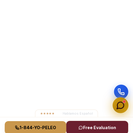
★★★★★
4.8
· Hablamos Español
1-844-YO-PELEO
Free Evaluation