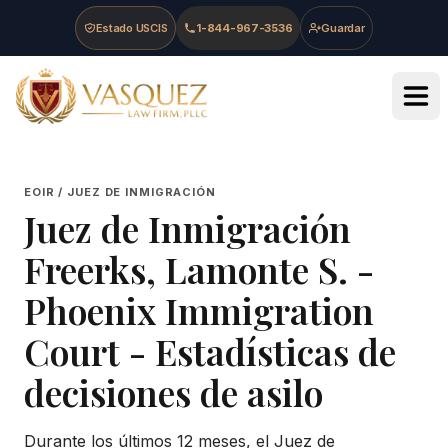
Skip to main content
Skip to navigation
Skip to footer
Estado USCIS
1-844-967-3536
Guardar
Vasquez Law Firm - Home
EOIR / JUEZ DE INMIGRACIÓN
Juez de Inmigración
Freerks, Lamonte S.
-
Phoenix Immigration
Court
- Estadísticas de
decisiones de asilo
Durante los últimos 12 meses, el Juez de