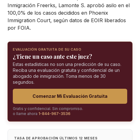
Inmigración Freerks, Lamonte S. aprobó asilo en el
100,0% de los casos decididos en Phoenix
Immigration Court, según datos de EOIR liberados
por FOIA.
EVALUACIÓN GRATUITA DE SU CASO
¿Tiene un caso ante este juez?
Estas estadísticas no son una predicción de su caso.
Reciba una evaluación gratuita y confidencial de un
abogado de inmigración. Toma menos de 30
segundos.
Comenzar Mi Evaluación Gratuita
Gratis y confidencial. Sin compromiso.
o llame ahora
1-844-967-3536
TASA DE APROBACIÓN ÚLTIMOS 12 MESES