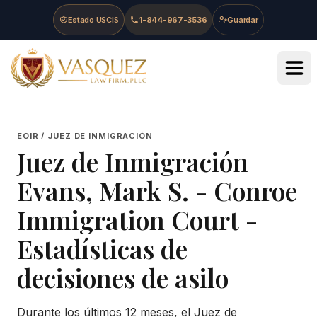
Skip to main content
Skip to navigation
Skip to footer
Estado USCIS
1-844-967-3536
Guardar
Vasquez Law Firm - Home
EOIR / JUEZ DE INMIGRACIÓN
Juez de Inmigración
Evans, Mark S.
-
Conroe
Immigration Court
-
Estadísticas de
decisiones de asilo
Durante los últimos 12 meses, el Juez de