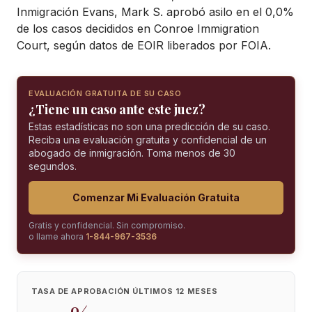
Inmigración Evans, Mark S. aprobó asilo en el 0,0%
de los casos decididos en Conroe Immigration
Court, según datos de EOIR liberados por FOIA.
EVALUACIÓN GRATUITA DE SU CASO
¿Tiene un caso ante este juez?
Estas estadísticas no son una predicción de su caso.
Reciba una evaluación gratuita y confidencial de un
abogado de inmigración. Toma menos de 30
segundos.
Comenzar Mi Evaluación Gratuita
Gratis y confidencial. Sin compromiso.
o llame ahora
1-844-967-3536
TASA DE APROBACIÓN ÚLTIMOS 12 MESES