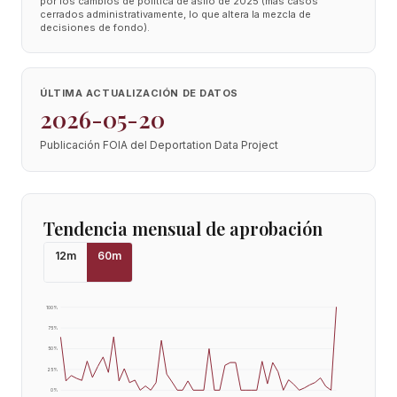
por los cambios de política de asilo de 2025 (más casos
cerrados administrativamente, lo que altera la mezcla de
decisiones de fondo).
ÚLTIMA ACTUALIZACIÓN DE DATOS
2026-05-20
Publicación FOIA del Deportation Data Project
Tendencia mensual de aprobación
12
m
60
m
100
%
75
%
50
%
25
%
0
%