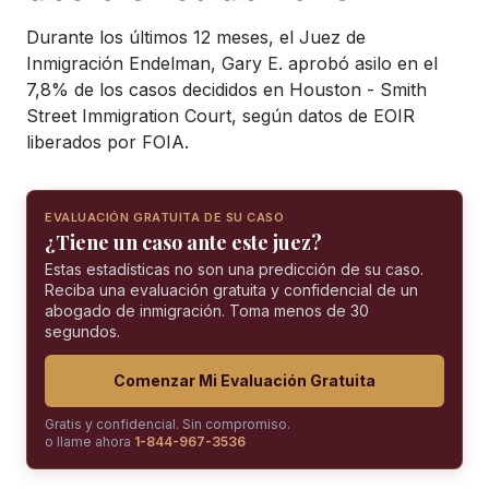
Durante los últimos 12 meses, el Juez de
Inmigración Endelman, Gary E. aprobó asilo en el
7,8% de los casos decididos en Houston - Smith
Street Immigration Court, según datos de EOIR
liberados por FOIA.
EVALUACIÓN GRATUITA DE SU CASO
¿Tiene un caso ante este juez?
Estas estadísticas no son una predicción de su caso.
Reciba una evaluación gratuita y confidencial de un
abogado de inmigración. Toma menos de 30
segundos.
Comenzar Mi Evaluación Gratuita
Gratis y confidencial. Sin compromiso.
o llame ahora
1-844-967-3536