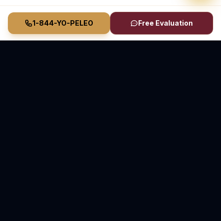
1-844-YO-PELEO
Free Evaluation
Vasquez Law Firm
YO PELEO® POR TI
Abogados Elite de Inmigración y Lesiones Personales
Inmigración en Carolina del Norte y Florida • Lesiones
Personales en Carolina del Norte