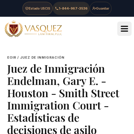
Skip to main content
Skip to navigation
Skip to footer
Estado USCIS
1-844-967-3536
Guardar
Vasquez Law Firm - Home
EOIR / JUEZ DE INMIGRACIÓN
Juez de Inmigración
Endelman, Gary E.
-
Houston - Smith Street
Immigration Court
-
Estadísticas de
decisiones de asilo