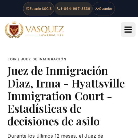
Skip to main content
Skip to navigation
Skip to footer
Estado USCIS
1-844-967-3536
Guardar
Vasquez Law Firm - Home
EOIR / JUEZ DE INMIGRACIÓN
Juez de Inmigración
Diaz, Irma
-
Hyattsville
Immigration Court
-
Estadísticas de
decisiones de asilo
Durante los últimos 12 meses, el Juez de