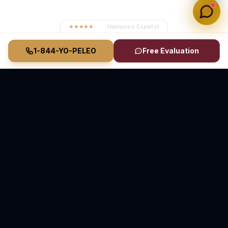
★★★★★
4.8
· Hablamos Español
1-844-YO-PELEO
Free Evaluation
Vasquez Law Firm
YO PELEO® POR TI
Abogados Elite de Inmigración y Lesiones Personales