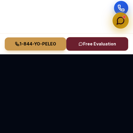
1-844-YO-PELEO
Free Evaluation
Vasquez Law Firm
YO PELEO® POR TI