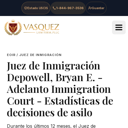
Skip to main content
Skip to navigation
Skip to footer
Estado USCIS
1-844-967-3536
Guardar
Vasquez Law Firm - Home
EOIR / JUEZ DE INMIGRACIÓN
Juez de Inmigración
Depowell, Bryan E.
-
Adelanto Immigration
Court
- Estadísticas de
decisiones de asilo
Durante los últimos 12 meses, el Juez de