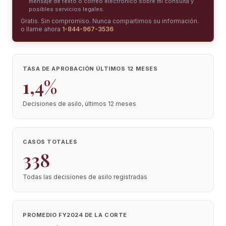
mensaje de texto o correo electrónico sobre mi consulta y
posibles servicios legales.
Gratis. Sin compromiso. Nunca compartimos su información.
o llame ahora
1-844-967-3536
TASA DE APROBACIÓN ÚLTIMOS 12 MESES
1,4%
Decisiones de asilo, últimos 12 meses
CASOS TOTALES
338
Todas las decisiones de asilo registradas
PROMEDIO FY2024 DE LA CORTE