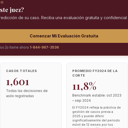
SO
ste juez?
predicción de su caso. Reciba una evaluación gratuita y confidencia
Comenzar Mi Evaluación Gratuita
iso.
|
o llame ahora
1-844-967-3536
CASOS TOTALES
PROMEDIO FY2024 DE LA
CORTE
1,601
11,8%
Todas las decisiones de
Benchmark estable: oct 2023
asilo registradas
– sep 2024
El FY2024 refleja la práctica de
gestión de casos previa a
2025 y puede diferir
significativamente del periodo
móvil de 12 meses por los