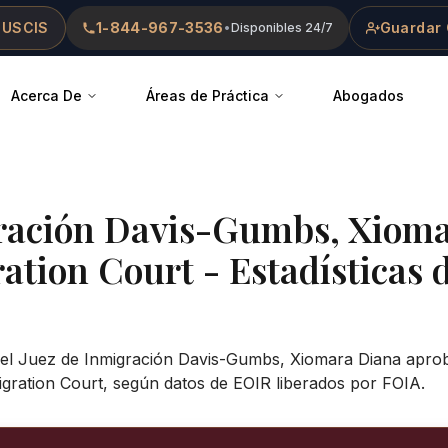
 USCIS
1-844-967-3536
Guardar 
•
Disponibles 24/7
Acerca De
Áreas de Práctica
Abogados
ración
Davis-Gumbs, Xioma
ation Court
- Estadísticas 
 el Juez de Inmigración Davis-Gumbs, Xiomara Diana aprob
igration Court, según datos de EOIR liberados por FOIA.