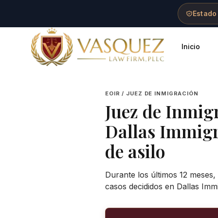
Skip to main content
Skip to navigation
Skip to footer
Estado
Inicio
Vasquez Law Firm - Home
EOIR / JUEZ DE INMIGRACIÓN
Juez de Inmig
Dallas Immigr
de asilo
Durante los últimos 12 meses,
casos decididos en Dallas Imm