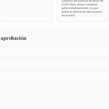
cambios de política de asilo de
2025 (más casos cerrados
administrativamente, lo que
altera la mezcla de decisiones
de fondo).
 aprobación