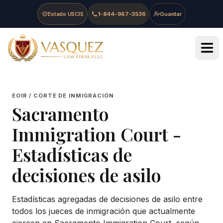
Skip to main content
Skip to navigation
Skip to footer
Estado USCIS
1-844-967-3536
Guardar
Vasquez Law Firm - Home
EOIR / CORTE DE INMIGRACIÓN
Sacramento
Immigration Court
-
Estadísticas de
decisiones de asilo
Estadísticas agregadas de decisiones de asilo entre
todos los jueces de inmigración que actualmente