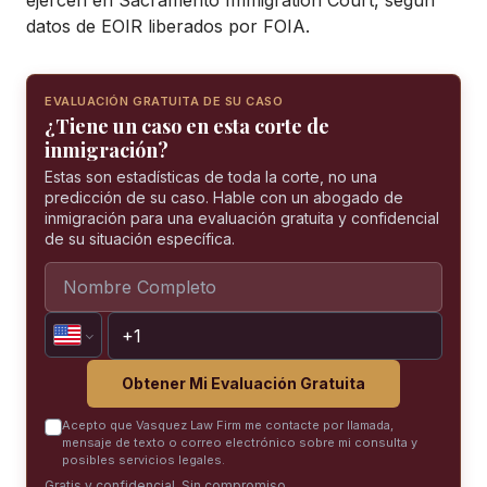
ejercen en
Sacramento Immigration Court
, según
datos de EOIR liberados por FOIA.
EVALUACIÓN GRATUITA DE SU CASO
¿Tiene un caso en esta corte de
inmigración?
Estas son estadísticas de toda la corte, no una
predicción de su caso. Hable con un abogado de
inmigración para una evaluación gratuita y confidencial
de su situación específica.
Obtener Mi Evaluación Gratuita
Acepto que Vasquez Law Firm me contacte por llamada,
mensaje de texto o correo electrónico sobre mi consulta y
posibles servicios legales.
Gratis y confidencial. Sin compromiso.