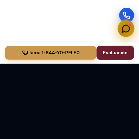
Llama 1-844-YO-PELEO
Evaluación
Vasquez Law Firm