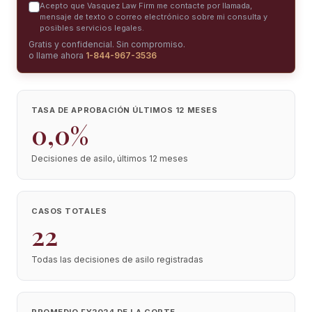
Acepto que Vasquez Law Firm me contacte por llamada,
mensaje de texto o correo electrónico sobre mi consulta y
posibles servicios legales.
Gratis y confidencial. Sin compromiso.
o llame ahora
1-844-967-3536
TASA DE APROBACIÓN ÚLTIMOS 12 MESES
0,0%
Decisiones de asilo, últimos 12 meses
CASOS TOTALES
22
Todas las decisiones de asilo registradas