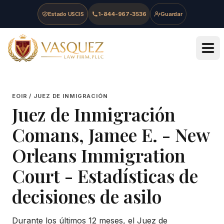
Skip to main content
Skip to navigation
Skip to footer
Estado USCIS
1-844-967-3536
Guardar
Vasquez Law Firm - Home
EOIR / JUEZ DE INMIGRACIÓN
Juez de Inmigración
Comans, Jamee E.
-
New
Orleans Immigration
Court
- Estadísticas de
decisiones de asilo
Durante los últimos 12 meses, el Juez de