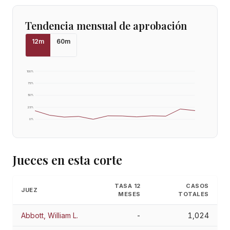
Tendencia mensual de aprobación
12
m
60
m
100
%
75
%
50
%
25
%
0
%
Jueces en esta corte
TASA 12
CASOS
JUEZ
MESES
TOTALES
Abbott, William L.
-
1,024