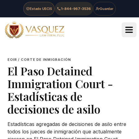
Skip to main content
Skip to navigation
Skip to footer
Estado USCIS
1-844-967-3536
Guardar
Vasquez Law Firm - Home
EOIR / CORTE DE INMIGRACIÓN
El Paso Detained
Immigration Court
-
Estadísticas de
decisiones de asilo
Estadísticas agregadas de decisiones de asilo entre
todos los jueces de inmigración que actualmente