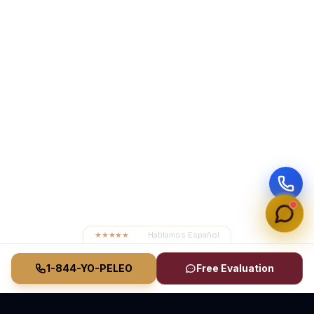
★★★★★
4.8
· Hablamos Español
1-844-YO-PELEO
Free Evaluation