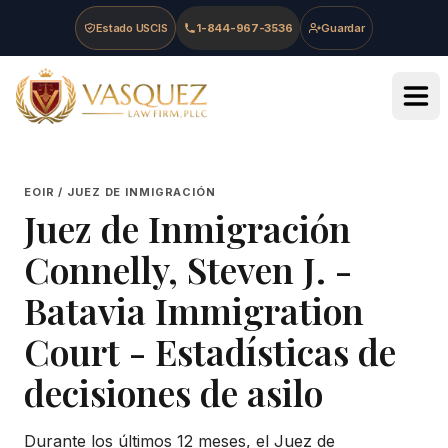
Skip to main content
Skip to navigation
Skip to footer
Estado USCIS
1-844-967-3536
Guardar
Vasquez Law Firm - Home
EOIR / JUEZ DE INMIGRACIÓN
Juez de Inmigración
Connelly, Steven J.
-
Batavia Immigration
Court
- Estadísticas de
decisiones de asilo
Durante los últimos 12 meses, el Juez de