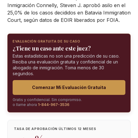
Inmigración Connelly, Steven J. aprobó asilo en el
25,0% de los casos decididos en Batavia Immigration
Court, según datos de EOIR liberados por FOIA.
EVALUACIÓN GRATUITA DE SU CASO
¿Tiene un caso ante este juez?
Estas estadísticas no son una predicción de su caso.
Reciba una evaluación gratuita y confidencial de un
abogado de inmigración. Toma menos de 30
segundos.
Comenzar Mi Evaluación Gratuita
Gratis y confidencial. Sin compromiso.
o llame ahora
1-844-967-3536
TASA DE APROBACIÓN ÚLTIMOS 12 MESES