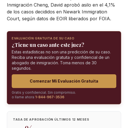
Inmigración Cheng, David aprobó asilo en el 4,1%
de los casos decididos en Newark Immigration
Court, según datos de EOIR liberados por FOIA.
EVALUACIÓN GRATUITA DE SU CASO
¿Tiene un caso ante este juez?
Estas estadísticas no son una predicción de su caso.
Reciba una evaluación gratuita y confidencial de un
abogado de inmigración. Toma menos de 30
segundos.
Comenzar Mi Evaluación Gratuita
Gratis y confidencial. Sin compromiso.
o llame ahora
1-844-967-3536
TASA DE APROBACIÓN ÚLTIMOS 12 MESES