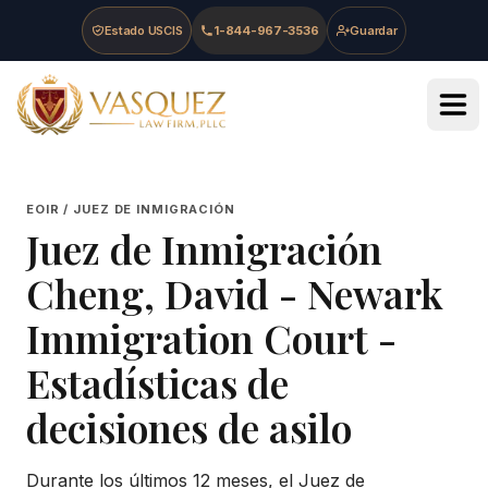
Skip to main content
Skip to navigation
Skip to footer
Estado USCIS
1-844-967-3536
Guardar
Vasquez Law Firm - Home
EOIR / JUEZ DE INMIGRACIÓN
Juez de Inmigración
Cheng, David
-
Newark
Immigration Court
-
Estadísticas de
decisiones de asilo
Durante los últimos 12 meses, el Juez de