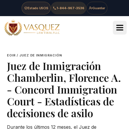
Skip to main content
Skip to navigation
Skip to footer
Estado USCIS
1-844-967-3536
Guardar
Vasquez Law Firm - Home
EOIR / JUEZ DE INMIGRACIÓN
Juez de Inmigración
Chamberlin, Florence A.
-
Concord Immigration
Court
- Estadísticas de
decisiones de asilo
Durante los últimos 12 meses, el Juez de