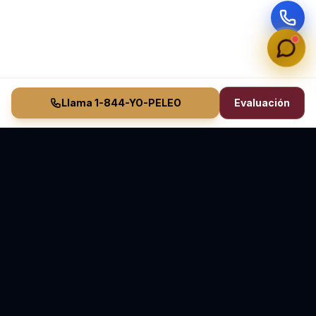
Llama 1-844-YO-PELEO
Evaluación
Vasquez Law Firm
YO PELEO® POR TI