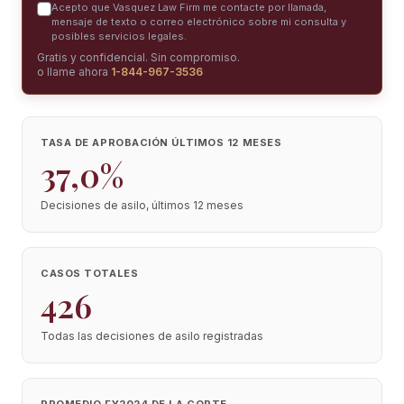
Acepto que Vasquez Law Firm me contacte por llamada,
mensaje de texto o correo electrónico sobre mi consulta y
posibles servicios legales.
Gratis y confidencial. Sin compromiso.
o llame ahora
1-844-967-3536
TASA DE APROBACIÓN ÚLTIMOS 12 MESES
37,0%
Decisiones de asilo, últimos 12 meses
CASOS TOTALES
426
Todas las decisiones de asilo registradas