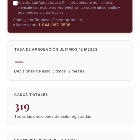
Acepto que Vasquez Law Firm me contacte por llamada,
mensaje de texto o correo electrónico sobre mi consulta y
posibles servicios legales.
Gratis y confidencial. Sin compromiso.
o llame ahora
1-844-967-3536
TASA DE APROBACIÓN ÚLTIMOS 12 MESES
—
Decisiones de asilo, últimos 12 meses
CASOS TOTALES
319
Todas las decisiones de asilo registradas