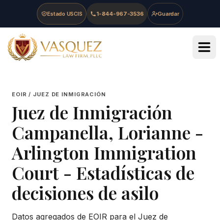
Skip to main content
Skip to navigation
Skip to footer
Estado USCIS
1-844-967-3536
Guardar
Vasquez Law Firm - Home
EOIR / JUEZ DE INMIGRACIÓN
Juez de Inmigración
Campanella, Lorianne
-
Arlington Immigration
Court
- Estadísticas de
decisiones de asilo
Datos agregados de EOIR para el Juez de