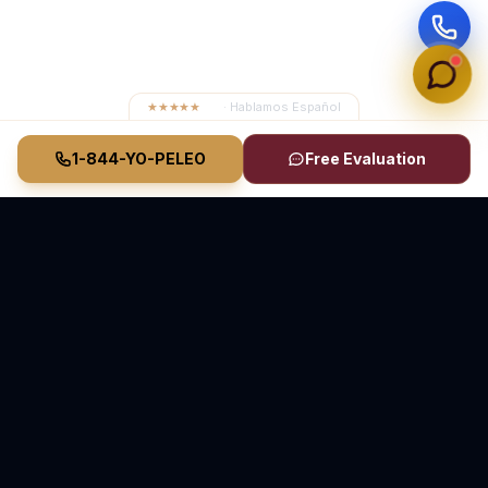
★★★★★
4.8
· Hablamos Español
1-844-YO-PELEO
Free Evaluation
Vasquez Law Firm
YO PELEO® POR TI